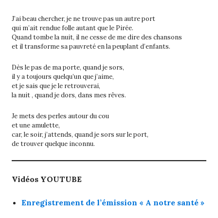
J’ai beau chercher, je ne trouve pas un autre port
qui m’ait rendue folle autant que le Pirée.
Quand tombe la nuit, il ne cesse de me dire des chansons
et il transforme sa pauvreté en la peuplant d’enfants.
Dès le pas de ma porte, quand je sors,
il y a toujours quelqu’un que j’aime,
et je sais que je le retrouverai,
la nuit , quand je dors, dans mes rêves.
Je mets des perles autour du cou
et une amulette,
car, le soir, j’attends, quand je sors sur le port,
de trouver quelque inconnu.
Vidéos YOUTUBE
Enregistrement de l’émission « A notre santé »