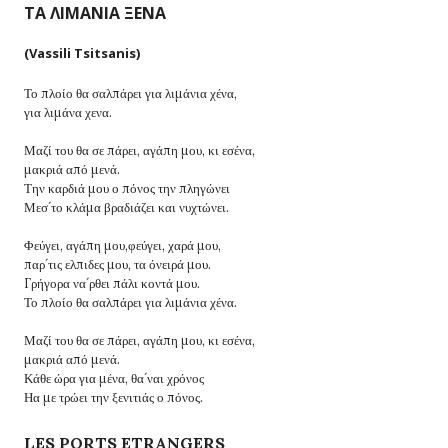
ΤΑ ΛΙΜΑΝΙΑ ΞΕΝΑ
(Vassili Tsitsanis)
Το πλοίο θα σαλπάρει για λιμάνια χένα,
για λιμάνα χενα.
Μαζί του θα σε πάρει, αγάπη μου, κι εσένα,
μακριά από μενά.
Την καρδιά μου ο πόνος την πληγώνει
Μεσ´το κλάμα βραδιάζει και νυχτώνει.
Φεύγει, αγάπη μου,φεύγει, χαρά μου,
παρ´τις ελπιδες μου, τα όνειρά μου.
Γρήγορα να´ρθει πάλι κοντά μου.
Το πλοίο θα σαλπάρει για λιμάνια χένα.
Μαζί του θα σε πάρει, αγάπη μου, κι εσένα,
μακριά από μενά.
Κάθε ώρα για μένα, θα´ναι χρόνος
Ηα με τρώει την ξενιτιάς ο πόνος.
LES PORTS ETRANGERS