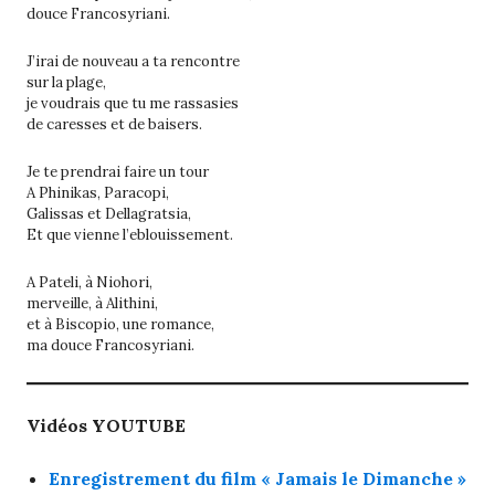
douce Francosyriani.
J’irai de nouveau a ta rencontre
sur la plage,
je voudrais que tu me rassasies
de caresses et de baisers.
Je te prendrai faire un tour
A Phinikas, Paracopi,
Galissas et Dellagratsia,
Et que vienne l’eblouissement.
A Pateli, à Niohori,
merveille, à Alithini,
et à Biscopio, une romance,
ma douce Francosyriani.
Vidéos YOUTUBE
Enregistrement du film « Jamais le Dimanche »