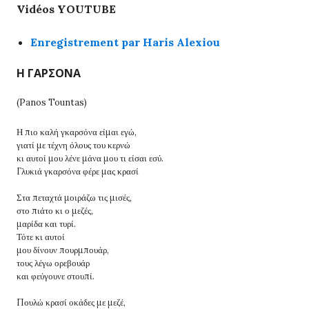
Vidéos YOUTUBE
Enregistrement par Haris Alexiou
Η ΓΑΡΣΟΝΑ
(Panos Tountas)
Η πιο καλή γκαρσόνα είμαι εγώ,
γιατί με τέχνη όλους του κερνώ
κι αυτοί μου λένε μάνα μου τι είσαι εσύ.
Γλυκιά γκαρσόνα φέρε μας κρασί
Στα πεταχτά μοιράζω τις μισές,
στο πιάτο κι ο μεζές,
μαρίδα και τυρί.
Τότε κι αυτοί
μου δίνουν πουρμπουάρ,
τους λέγω ορεβουάρ
και φεύγουνε στουπί
.
Πουλώ κρασί οκάδες με μεζέ,