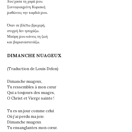
που’χασα τη χαρά μου.
Συννεφιαςμένη Κυριακή
μαθώνεις την καρδιά μου.
Όταν σε βλέπω βροχερή,
στιγμή δεν ησυχάζω.
Μαύρη μου κάνεις τη ζωή
και βαριαναστενάζω.
DIMANCHE NUAGEUX
(Traduction de Louis Delon)
Dimanche nuageux,
Tu ressembles à mon cœur
Qui a toujours des nuages,
O Christ et Vierge sainte !
Tu es un jour comme celui
Où j’ai perdu ma joie.
Dimanche nuageux
Tu ensanglantes mon cœur.