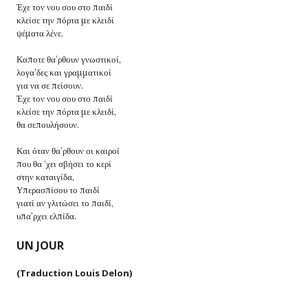
Έχε τον νου σου στο παιδί
κλείσε την πόρτα με κλειδί
ψέματα λένε.
Καποτε θα’ρθουν γνωστικοί,
λογα’δες και γραμματικοί
για να σε πείσουν.
Έχε τον νου σου στο παιδί
κλείσε την πόρτα με κλειδί,
θα σεπουλήσουν.
Και όταν θα’ρθουν οι καιροί
που θα ‘χει σβήσει το κερί
στην καταιγίδα,
Υπερασπίσου το παιδί
γιατί αν γλιτώσει το παιδί,
υπα’ρχει ελπίδα.
UN JOUR
(Traduction Louis Delon)