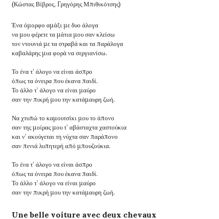
(Κώστας Βίβρος, Γρηγόρης Μπιθικότσης)
Ένα όμορφο αμάξι με δυο άλογα
να μου φέρετε τα μάτια μου σαν κλείσω
τον ντουνιά με τα στραβά και τα παράλογα
καβαλάρης μια φορά να σεργιανίσω.
Το ένα τ’ άλογο να είναι άσπρο
όπως τα όνειρα που έκανα παιδί.
Το άλλο τ’ άλογο να είναι μαύρο
σαν την πικρή μου την κατάμαυρη ζωή.
Να χτυπώ το καμουτσίκι μου το άπονο
σαν της μοίρας μου τ’ αβάσταχτα χαστούκια
και ν’ ακούγεται τη νύχτα σαν παράπονο
σαν πενιά λυπητερή από μπουζούκια.
Το ένα τ’ άλογο να είναι άσπρο
όπως τα όνειρα που έκανα παιδί.
Το άλλο τ’ άλογο να είναι μαύρο
σαν την πικρή μου την κατάμαυρη ζωή.
Une belle voiture avec deux chevaux