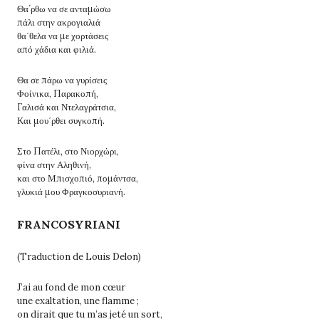
Θα´ρθω να σε ανταμώσω
πάλι στην ακρογιαλιά
θα΄θελα να με χορτάσεις
από χάδια και φιλιά.
Θα σε πάρω να γυρίσεις
Φοίνικα, Παρακοπή,
Γαλισά και Ντελαγράτσια,
Και μου΄ρθει συγκοπή.
Στο Πατέλι, στο Νιορχώρι,
φίνα στην Αληθινή,
και στο Μπισχοπιό, πομάντσα,
γλυκιά μου Φραγκοσυριανή.
FRANCOSYRIANI
(Traduction de Louis Delon)
J’ai au fond de mon cœur
une exaltation, une flamme ;
on dirait que tu m’as jeté un sort,