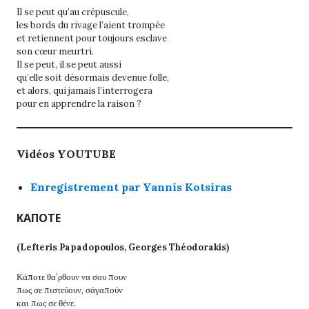
Il se peut qu’au crépuscule,
les bords du rivage l’aient trompée
et retiennent pour toujours esclave
son cœur meurtri.
Il se peut, il se peut aussi
qu’elle soit désormais devenue folle,
et alors, qui jamais l’interrogera
pour en apprendre la raison ?
Vidéos YOUTUBE
Enregistrement par Yannis Kotsiras
ΚΑΠΟΤΕ
(Lefteris Papadopoulos, Georges Théodorakis)
Κάποτε θα’ρθουν να σου πουν
πως σε πιστεύουν, σάγαπούν
και πως σε θένε.