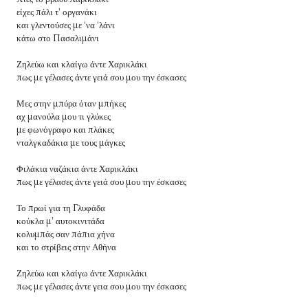
είχες πάλι τ’ οργανάκι
και γλεντούσες με ‘να ‘λάνι
κάτω στο Πασαλιμάνι
Ζηλεύω και κλαίγω άντε Χαρικλάκι
πως με γέλασες άντε γειά σου μου την έσκασες
Μες στην μπύρα όταν μπήκες
αχ μανούλα μου τι γλύκες
με φωνόγραφο και πλάκες
νταλγκαδάκια με τους μάγκες
Φιλάκια ναζάκια άντε Χαρικλάκι
πως με γέλασες άντε γειά σου μου την έσκασες
Το πρωί για τη Γλυφάδα
κούκλα μ’ αυτοκινιτάδα
κολυμπάς σαν πάπια χήνα
και το στρίβεις στην Αθήνα
Ζηλεύω και κλαίγω άντε Χαρικλάκι
πως με γέλασες άντε γεια σου μου την έσκασες