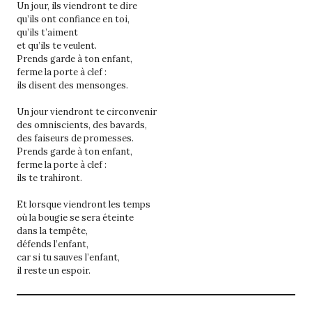
Un jour, ils viendront te dire
qu’ils ont confiance en toi,
qu’ils t’aiment
et qu’ils te veulent.
Prends garde à ton enfant,
ferme la porte à clef :
ils disent des mensonges.
Un jour viendront te circonvenir
des omniscients, des bavards,
des faiseurs de promesses.
Prends garde à ton enfant,
ferme la porte à clef :
ils te trahiront.
Et lorsque viendront les temps
où la bougie se sera éteinte
dans la tempête,
défends l’enfant,
car si tu sauves l’enfant,
il reste un espoir.