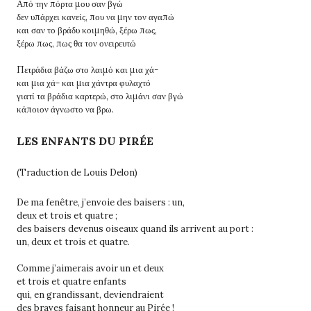
Από την πόρτα μου σαν βγώ
δεν υπάρχει κανείς, που να μην τον αγαπώ
και σαν το βράδυ κοιμηθώ, ξέρω πως,
ξέρω πως, πως θα τον ονειρευτώ
Πετράδια βάζω στο λαιμό και μια χά-
και μια χά- και μια χάντρα φυλαχτό
γιατί τα βράδια καρτερώ, στο λιμάνι σαν βγώ
κάποιον άγνωστο να βρω.
LES ENFANTS DU PIRÉE
(Traduction de Louis Delon)
De ma fenêtre, j’envoie des baisers : un,
deux et trois et quatre ;
des baisers devenus oiseaux quand ils arrivent au port :
un, deux et trois et quatre.
Comme j’aimerais avoir un et deux
et trois et quatre enfants
qui, en grandissant, deviendraient
des braves faisant honneur au Pirée !