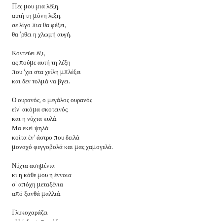
Πες μου μια λέξη,
αυτή τη μόνη λέξη,
σε λίγο πια θα φέξει,
θα ‘ρθει η χλωμή αυγή.
Κοντεύει έξι,
ας πούμε αυτή τη λέξη
που ‘χει στα χείλη μπλέξει
και δεν τολμά να βγει.
Ο ουρανός, ο μεγάλος ουρανός
είν’ ακόμα σκοτεινός
και η νύχτα κυλά.
Μα εκεί ψηλά
κοίτα έν’ άστρο που δειλά
μοναχό φεγγοβολά και μας χαμογελά.
Νύχτα ασημένια
κι η κάθε μου η έννοια
σ’ απόχη μεταξένια
από ξανθά μαλλιά.
Γλυκοχαράζει