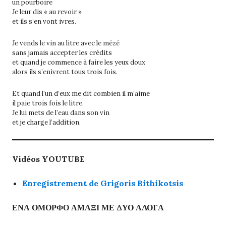
un pourboire
Je leur dis « au revoir »
et ils s’en vont ivres.
Je vends le vin au litre avec le mézé
sans jamais accepter les crédits
et quand je commence à faire les yeux doux
alors ils s’enivrent tous trois fois.
Et quand l’un d’eux me dit combien il m’aime
il paie trois fois le litre.
Je lui mets de l’eau dans son vin
et je charge l’addition.
Vidéos YOUTUBE
Enregistrement de Grigoris Bithikotsis
ΕΝΑ ΟΜΟΡΦΟ ΑΜΑΞΙ ΜΕ ΔΥΟ ΑΛΟΓΑ