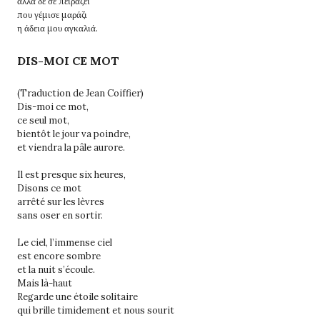
αλλά δε σε πειράζει
που γέμισε μαράζι
η άδεια μου αγκαλιά.
DIS-MOI CE MOT
(Traduction de Jean Coiffier)
Dis-moi ce mot,
ce seul mot,
bientôt le jour va poindre,
et viendra la pâle aurore.
Il est presque six heures,
Disons ce mot
arrêté sur les lèvres
sans oser en sortir.
Le ciel, l’immense ciel
est encore sombre
et la nuit s’écoule.
Mais là-haut
Regarde une étoile solitaire
qui brille timidement et nous sourit