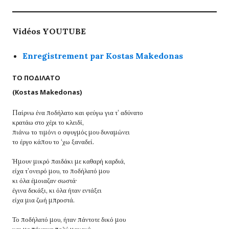
Vidéos YOUTUBE
Enregistrement par Kostas Makedonas
ΤΟ ΠΟΔΙΛΑΤΟ
(Kostas Makedonas)
Παίρνω ένα ποδήλατο και φεύγω για τ’ αδύνατο
κρατάω στο χέρι το κλειδί,
πιάνω το τιμόνι ο σφυγμός μου δυναμώνει
το έργο κάπου το ‘χω ξαναδεί.
Ήμουν μικρό παιδάκι με καθαρή καρδιά,
είχα τ’ονειρό μου, το ποδήλατό μου
κι όλα έμοιαζαν σωστά·
έγινα δεκάξι, κι όλα ήταν εντάξει
είχα μια ζωή μπροστά.
Το ποδήλατό μου, ήταν πάντοτε δικό μου