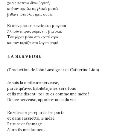
χωρίς ποτέ να δίνω βερεσέ,
κι όταν αρχίζω τις γλυκές ματιές
μεθάνε τότε όλοι τρεις φορές.
Κι όταν μου πει κανείς πως μ΄αγαπά
πληρώνει τρεις φορές την μια οκά.
Tου ρίχνω μέσα στο κρασί νερό
και τον ταράζω στο λογαριασμό.
LA SERVEUSE
(Traduction de John Lavoignat et Catherine Lion)
Je suis la meilleure serveuse,
parce qu’avec habileté je les sers tous
et ils me disent : toi, tu es comme une mère !
Douce serveuse, apporte-nous du vin.
En vitesse, je répartis les parts,
et dans l’assiette, le mézé,
Friture et fromage.
Alors ils me donnent