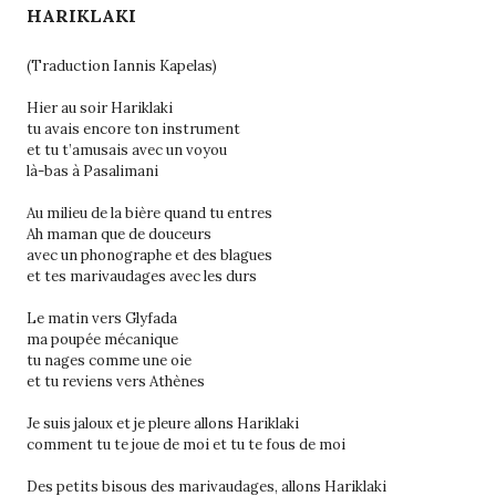
HARIKLAKI
(Traduction Iannis Kapelas)
Hier au soir Hariklaki
tu avais encore ton instrument
et tu t’amusais avec un voyou
là-bas à Pasalimani
Au milieu de la bière quand tu entres
Ah maman que de douceurs
avec un phonographe et des blagues
et tes marivaudages avec les durs
Le matin vers Glyfada
ma poupée mécanique
tu nages comme une oie
et tu reviens vers Athènes
Je suis jaloux et je pleure allons Hariklaki
comment tu te joue de moi et tu te fous de moi
Des petits bisous des marivaudages, allons Hariklaki