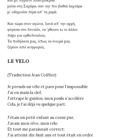
και με πήγαινε πολύ μακρυά
μέσα στη Σαχάρα, σαν την πιο βαθιά λαχτάρα
μ’ οδηγούσε πέρα απ’ τη χαρά.
Και τώρα στον αγώνα, ξανά απ’ την αρχή,
φόρτσα στο πεντάλι, να ‘ρθουνε κι οι άλλοι
πάμε για ορθοπεταλιές.
Τα ποδήλατά μας, όπως τα όνειρά μας
ξέρουν από ανηφοριές.
LE VELO
(Traduction Jean Coiffier)
Je prends un vélo et pars pour l’impossible
J’ai en main la clef,
J’attrape le guidon, mon pouls s’accélère
Cela, je l’ai déjà vu quelque part.
J’étais un petit enfant au coeur pur,
J’avais mon rêve, mon vélo
Et tout me paraissait correct;
J’ai atteint dix-huit ans et tout était en ordre