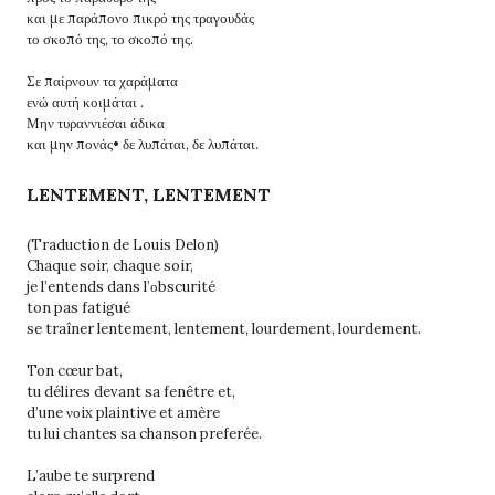
και με παράπονο πικρό της τραγουδάς
το σκοπό της, το σκοπό της.
Σε παίρνουν τα χαράματα
ενώ αυτή κοιμάται .
Μην τυραννιέσαι άδικα
και μην πονάς• δε λυπάται, δε λυπάται.
LENTEMENT, LENTEMENT
(Traduction de Louis Delon)
Chaque soir, chaque soir,
je l’entends dans l’οbscurité
ton pas fatigué
se traîner lentement, lentement, lourdement, lourdement.
Ton cœur bat,
tu délires devant sa fenêtre et,
d’une νοix plaintive et amère
tu lui chantes sa chanson preferée.
L’aube te surprend